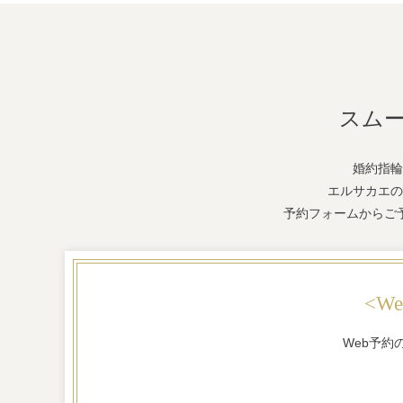
スム
婚約指輪
エルサカエの
予約フォームからご
<W
Web予約