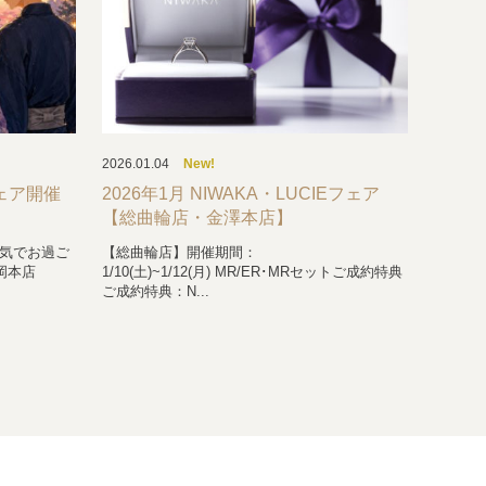
2026.01.04
New!
フェア開催
2026年1月 NIWAKA・LUCIEフェア
【総曲輪店・金澤本店】
気でお過ご
【総曲輪店】開催期間：
岡本店
1/10(土)~1/12(月) MR/ER･MRセットご成約特典
ご成約特典：N...