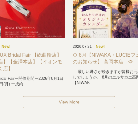
New!
2026.07.31
New!
UX Bridal Fair 【総曲輪店】
🌻 8月【NIWAKA・LUCIE
店】【金澤本店】【イオンモ
のお知らせ】 高岡本店 🌻
く店】
厳しい暑さが続きますが皆様お元
しでしょうか。 8月のエルサカエ高
ridal Fairー開催期間ー2026年8月1日
【NIWAK...
日(月) ー成約...
View More