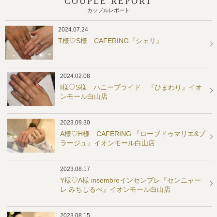
COUPLE REPORT
カップルレポート
2024.07.24
T様♡S様 CAFERING『シェリ』
2024.02.08
I様♡S様 ハニーブライド 『ひまわり』イオ
ンモール白山店
2023.09.30
A様♡H様 CAFERING 『ローブドゥマリエ&プ
ラージュ』イオンモール白山店
2023.08.17
Y様♡A様 insembreインセンブレ『センニャー
レ みちしるべ』イオンモール白山店
2023.08.15