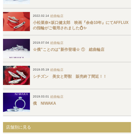
総曲輪店
2022.02.14
小松菜奈×坂口健太郎 映画『余命10年』にてAFFLUX
の指輪がご着用されました💍✨
総曲輪店
2019.07.04
☆俄”ことのは”新作登場☆ ① 総曲輪店
総曲輪店
2019.05.19
シチズン 美女と野獣 販売終了間近！！
総曲輪店
2019.03.01
俄 NIWAKA
店舗別に見る