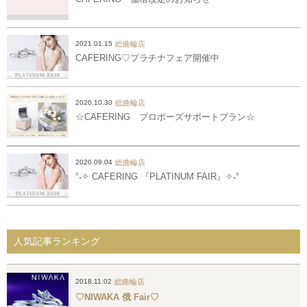
総曲輪店
2021.01.15
CAFERING♡プラチナフェア開催中
総曲輪店
2020.10.30
☆CAFERING プロポーズサポートプラン☆
総曲輪店
2020.09.04
°˖✧ CAFERING 『PLATINUM FAIR』✧˖°
人気記事ランキング
総曲輪店
2018.11.02
♡NIWAKA 俄 Fair♡