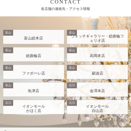
CONTACT
各店舗の連絡先・アクセス情報
富山
富山
ウォッチギャラリー・総曲輪フ
富山総本店
ェリオ店
富山
富山
総曲輪店
高岡本店
富山
富山
ファボーレ店
砺波店
富山
石川
魚津店
金澤本店
石川
石川
イオンモール
イオンモール
かほく店
白山店