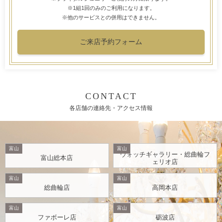
※1組1回のみのご利用になります。
※他のサービスとの併用はできません。
ご来店予約フォーム
CONTACT
各店舗の連絡先・アクセス情報
富山
富山
ウォッチギャラリー・総曲輪フ
富山総本店
ェリオ店
富山
富山
総曲輪店
高岡本店
富山
富山
ファボーレ店
砺波店