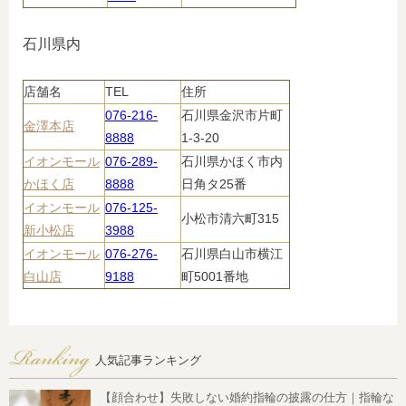
石川県内
店舗名
TEL
住所
076-216-
石川県金沢市片町
金澤本店
8888
1-3-20
イオンモール
076-289-
石川県かほく市内
かほく店
8888
日角タ25番
イオンモール
076-125-
小松市清六町315
新小松店
3988
イオンモール
076-276-
石川県白山市横江
白山店
9188
町5001番地
人気記事ランキング
【顔合わせ】失敗しない婚約指輪の披露の仕方｜指輪な