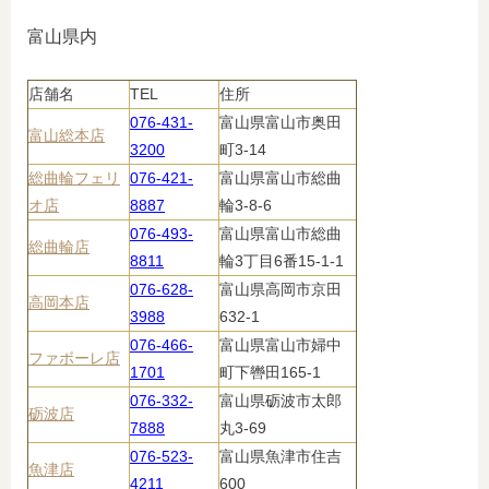
富山県内
店舗名
TEL
住所
076-431-
富山県富山市奥田
富山総本店
3200
町3-14
総曲輪フェリ
076-421-
富山県富山市総曲
オ店
8887
輪3-8-6
076-493-
富山県富山市総曲
総曲輪店
8811
輪3丁目6番15-1-1
076-628-
富山県高岡市京田
高岡本店
3988
632-1
076-466-
富山県富山市婦中
ファボーレ店
1701
町下轡田165-1
076-332-
富山県砺波市太郎
砺波店
7888
丸3-69
076-523-
富山県魚津市住吉
魚津店
4211
600