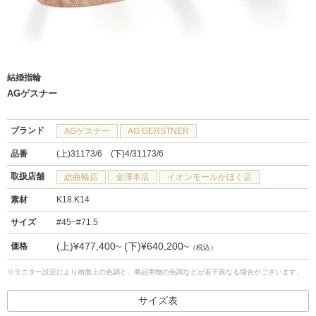
結婚指輪
AGゲスナー
ブランド
AGゲスナー
AG GERSTNER
品番
(上)31173/6 (下)4/31173/6
取扱店舗
総曲輪店
金澤本店
イオンモールかほく店
素材
K18.K14
サイズ
#45~#71.5
(上)¥477,400~ (下)¥640,200~
価格
（税込）
※モニター設定により画面上の色調と、商品実物の色調などが若干異なる場合がございます。
サイズ表