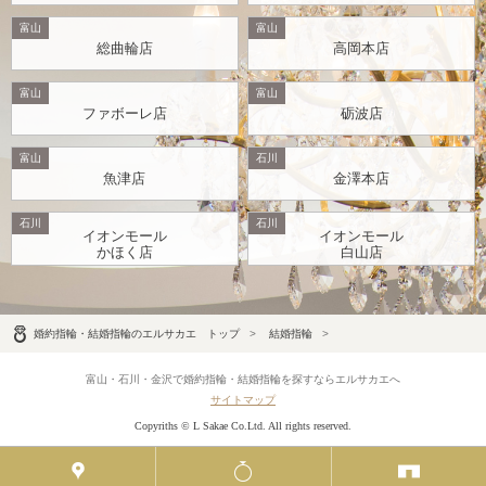
富山
富山
総曲輪店
高岡本店
富山
富山
ファボーレ店
砺波店
富山
石川
魚津店
金澤本店
石川
石川
イオンモール
イオンモール
かほく店
白山店
婚約指輪・結婚指輪のエルサカエ トップ
結婚指輪
富山・石川・金沢で婚約指輪・結婚指輪を探すならエルサカエへ
サイトマップ
Copyriths © L Sakae Co.Ltd. All rights reserved.