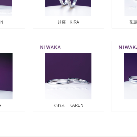
N
綺羅 KIRA
花麗
A
かれん KAREN