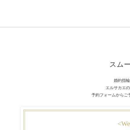
スム
婚約指輪
エルサカエの
予約フォームからご
<W