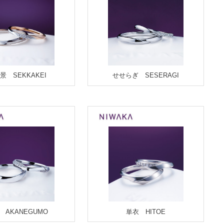
景 SEKKAKEI
せせらぎ SESERAGI
 AKANEGUMO
単衣 HITOE