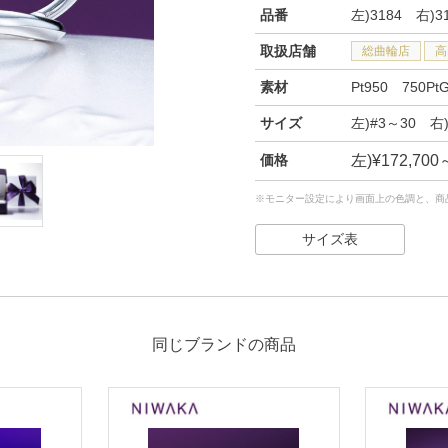
品番
左)3184 右)3
取扱店舗
総曲輪店
高
素材
Pt950 750Pt
サイズ
左)#3～30 右)
価格
左)¥172,70
※モニター設定により画面上の色調と、商
サイズ表
同じブランドの商品