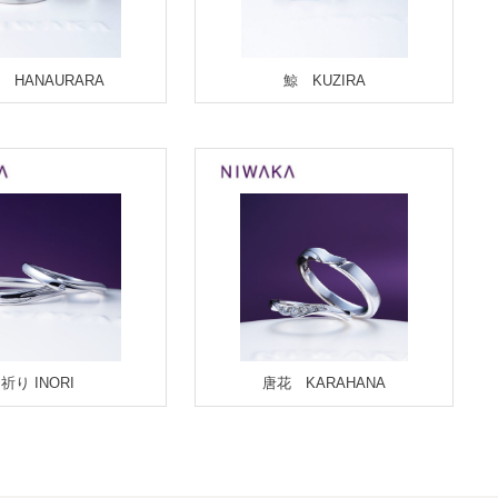
 HANAURARA
鯨 KUZIRA
祈り INORI
唐花 KARAHANA