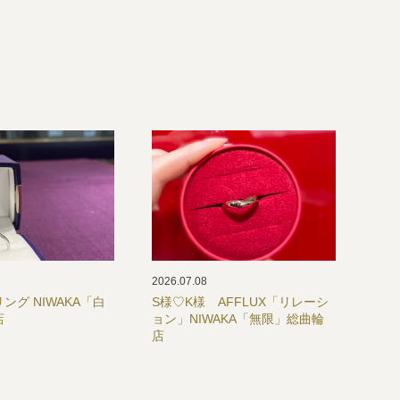
2026.07.08
ング NIWAKA「白
S様♡K様 AFFLUX「リレーシ
店
ョン」NIWAKA「無限」総曲輪
店