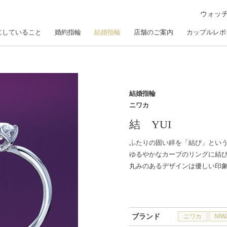
ウォッ
にしていること
婚約指輪
結婚指輪
店舗のご案内
カップルレポ
結婚指輪
ニワカ
結 YUI
ふたりの固い絆を「結び」とい
ゆるやかなカーブのリングに結
丸みのあるデザインは優しい印
ブランド
ニワカ
NIW