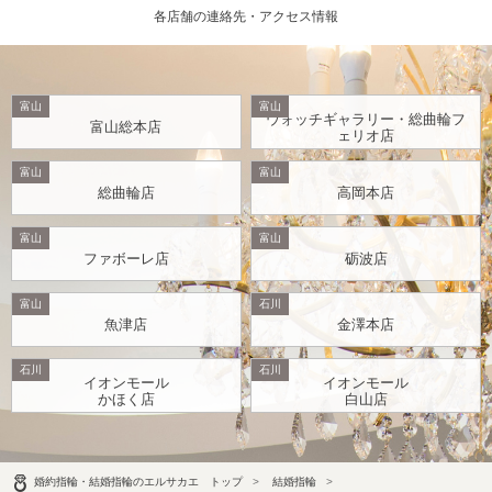
各店舗の連絡先・アクセス情報
富山
富山
ウォッチギャラリー・総曲輪フ
富山総本店
ェリオ店
富山
富山
総曲輪店
高岡本店
富山
富山
ファボーレ店
砺波店
富山
石川
魚津店
金澤本店
石川
石川
イオンモール
イオンモール
かほく店
白山店
婚約指輪・結婚指輪のエルサカエ トップ
結婚指輪