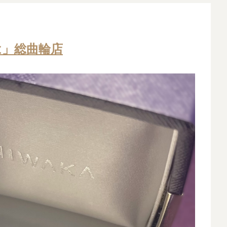
は」総曲輪店