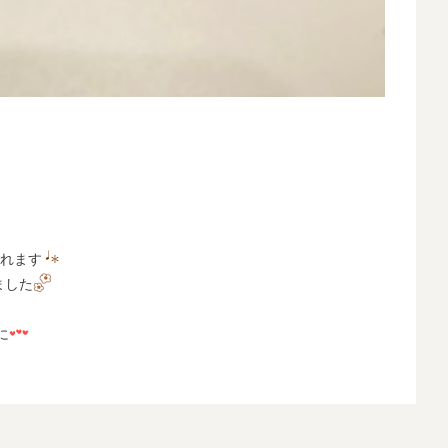
くれます
ました
に