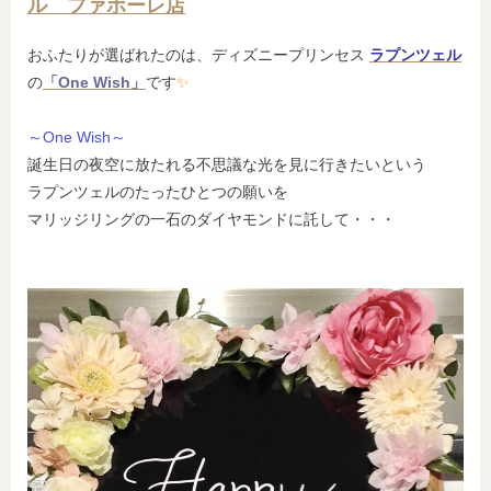
ル ファボーレ店
おふたりが選ばれたのは、ディズニープリンセス
ラプンツェル
の
「One Wish」
です
✨
～One Wish～
誕生日の夜空に放たれる不思議な光を見に行きたいという
ラプンツェルのたったひとつの願いを
マリッジリングの一石のダイヤモンドに託して・・・