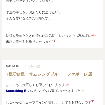
内側にセッティングしています。
永遠の幸せを、おふたりに届けたい。
そんな思いを込めた指輪です。
結婚を決めたときの清らかな気持ちをいつまでも忘れずに
末永い幸せをお祈りいたします
2021.04.18
ファボーレ店
T様♡M様 サムシングブルー ファボーレ店
とっても礼儀正しくお優しいお二人さま
Something Blue
のリングをお選びいただきました
✨
しなやかなウェーブラインが美しく、とてもお似合いです