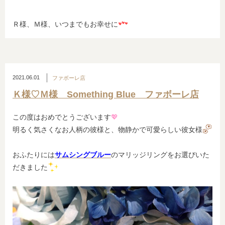
Ｒ様、Ｍ様、いつまでもお幸せに
2021.06.01
ファボーレ店
Ｋ様♡Ｍ様 Something Blue ファボーレ店
この度はおめでとうございます
💖
明るく気さくなお人柄の彼様と、物静かで可愛らしい彼女様
おふたりには
サムシングブルー
のマリッジリングをお選びいた
だきました