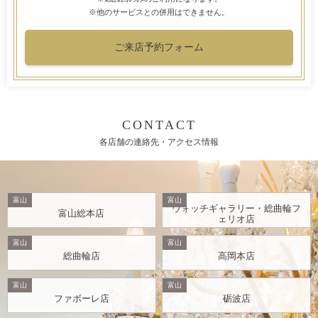
※他のサービスとの併用はできません。
ご来店予約フォーム
CONTACT
各店舗の連絡先・アクセス情報
富山
富山
ウォッチギャラリー・総曲輪フ
富山総本店
ェリオ店
富山
富山
総曲輪店
高岡本店
富山
富山
ファボーレ店
砺波店